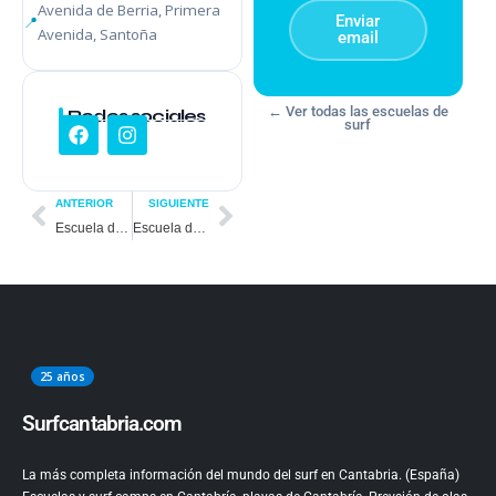
Avenida de Berria, Primera
Enviar
Avenida, Santoña
email
← Ver todas las escuelas de
Redes sociales
surf
ANTERIOR
SIGUIENTE
Escuela de Surf Buena Onda
Escuela de Surf Ris
25 años
Surfcantabria.com
La más completa información del mundo del surf en Cantabria. (España)