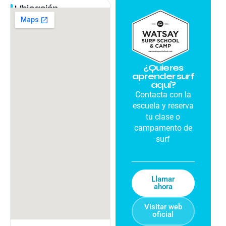
Ubicación
¿Quieres
aprender surf
aquí?
Contacta con la
escuela y reserva
tu clase o
campamento de
surf
Llamar
ahora
Visitar web
oficial