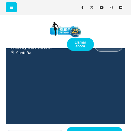
Llamar
Ver web
Watsay Surf School
ahora
oficial
Santoña