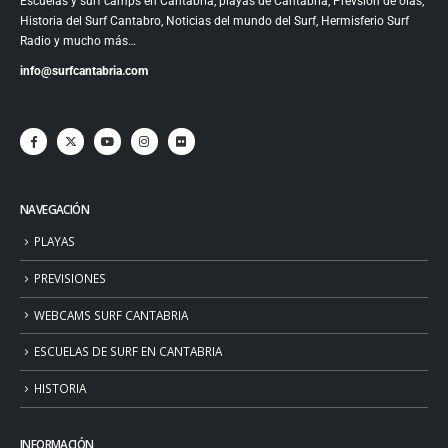
Escuelas y surf camps en Cantabría, playas de Cantabría, Prevsión de olas,
Historia del Surf Cantabro, Noticias del mundo del Surf, Hermisferio Surf
Radio y mucho más…
info@surfcantabria.com
NAVEGACIÓN
PLAYAS
PREVISIONES
WEBCAMS SURF CANTABRIA
ESCUELAS DE SURF EN CANTABRIA
HISTORIA
INFORMACIÓN