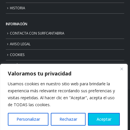
HISTORIA
INFORMACIÓN
CONTACTA CON SURFCANTABRIA
AVISO LEGAL
COOKIES
POLÍTICA DE PRIVACIDAD
Valoramos tu privacidad
Usamos cookies en nuestro sitio web para brindarle la
experiencia más relevante recordando sus preferencias y
visitas repetidas. Al hacer clic en "Aceptar", acepta el uso
de TODAS las cookies.
Personalizar
Rechazar
Aceptar
© Copyright 2026. Surfcantabria.com. All Rights Reserved.