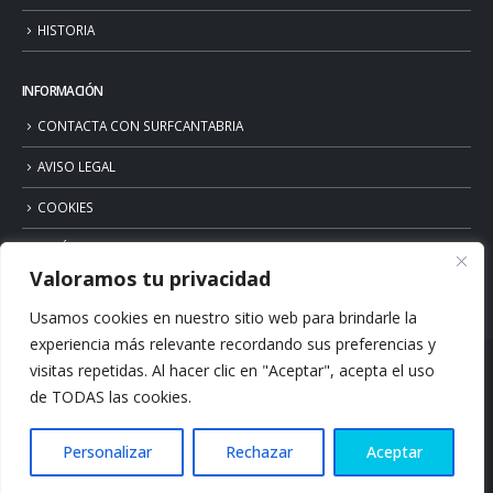
HISTORIA
INFORMACIÓN
CONTACTA CON SURFCANTABRIA
AVISO LEGAL
COOKIES
POLÍTICA DE PRIVACIDAD
Valoramos tu privacidad
Usamos cookies en nuestro sitio web para brindarle la
experiencia más relevante recordando sus preferencias y
visitas repetidas. Al hacer clic en "Aceptar", acepta el uso
de TODAS las cookies.
Personalizar
Rechazar
Aceptar
© Copyright 2026. Surfcantabria.com. All Rights Reserved.