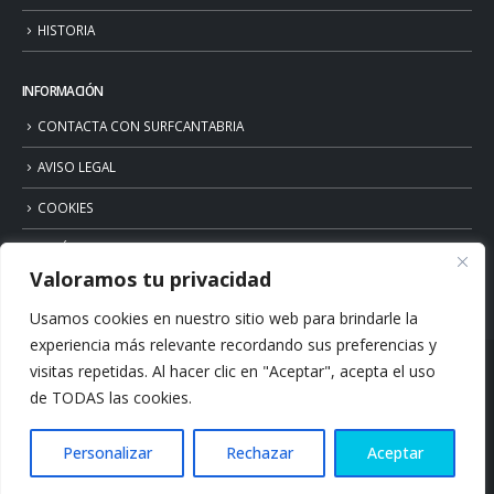
HISTORIA
INFORMACIÓN
CONTACTA CON SURFCANTABRIA
AVISO LEGAL
COOKIES
POLÍTICA DE PRIVACIDAD
Valoramos tu privacidad
Usamos cookies en nuestro sitio web para brindarle la
experiencia más relevante recordando sus preferencias y
visitas repetidas. Al hacer clic en "Aceptar", acepta el uso
de TODAS las cookies.
Personalizar
Rechazar
Aceptar
© Copyright 2026. Surfcantabria.com. All Rights Reserved.