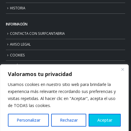
HISTORIA
INFORMACIÓN
CONTACTA CON SURFCANTABRIA
AVISO LEGAL
COOKIES
POLÍTICA DE PRIVACIDAD
Valoramos tu privacidad
Usamos cookies en nuestro sitio web para brindarle la
experiencia más relevante recordando sus preferencias y
visitas repetidas. Al hacer clic en "Aceptar", acepta el uso
de TODAS las cookies.
Personalizar
Rechazar
Aceptar
© Copyright 2026. Surfcantabria.com. All Rights Reserved.