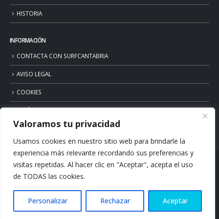
HISTORIA
INFORMACIÓN
CONTACTA CON SURFCANTABRIA
AVISO LEGAL
COOKIES
POLÍTICA DE PRIVACIDAD
Valoramos tu privacidad
Usamos cookies en nuestro sitio web para brindarle la
experiencia más relevante recordando sus preferencias y
visitas repetidas. Al hacer clic en "Aceptar", acepta el uso
de TODAS las cookies.
Personalizar
Rechazar
Aceptar
© Copyright 2026. Surfcantabria.com. All Rights Reserved.