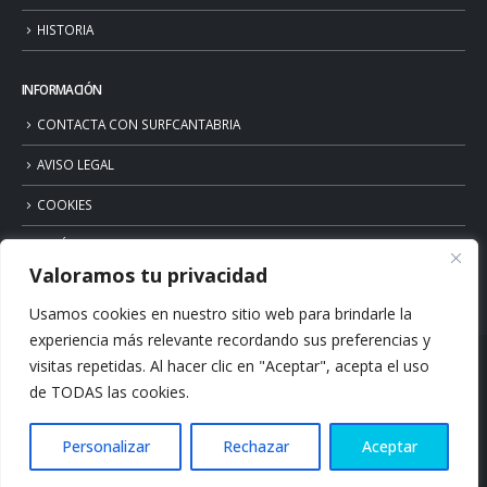
HISTORIA
INFORMACIÓN
CONTACTA CON SURFCANTABRIA
AVISO LEGAL
COOKIES
POLÍTICA DE PRIVACIDAD
Valoramos tu privacidad
Usamos cookies en nuestro sitio web para brindarle la
experiencia más relevante recordando sus preferencias y
visitas repetidas. Al hacer clic en "Aceptar", acepta el uso
de TODAS las cookies.
Personalizar
Rechazar
Aceptar
© Copyright 2026. Surfcantabria.com. All Rights Reserved.