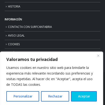
HISTORIA
INFORMACIÓN
CONTACTA CON SURFCANTABRIA
AVISO LEGAL
COOKIES
POLÍTICA DE PRIVACIDAD
Valoramos tu privacidad
Usamos cookies en nuestro sitio web para brindarle la
experiencia más relevante recordando sus preferencias y
visitas repetidas. Al hacer clic en "Aceptar", acepta el uso
de TODAS las cookies.
Personalizar
Rechazar
Aceptar
© Copyright 2026. Surfcantabria.com. All Rights Reserved.