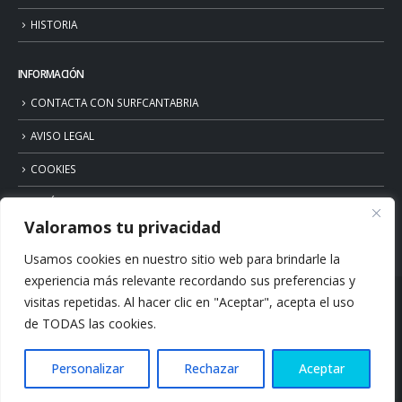
HISTORIA
INFORMACIÓN
CONTACTA CON SURFCANTABRIA
AVISO LEGAL
COOKIES
POLÍTICA DE PRIVACIDAD
Valoramos tu privacidad
Usamos cookies en nuestro sitio web para brindarle la
experiencia más relevante recordando sus preferencias y
visitas repetidas. Al hacer clic en "Aceptar", acepta el uso
de TODAS las cookies.
Personalizar
Rechazar
Aceptar
© Copyright 2026. Surfcantabria.com. All Rights Reserved.