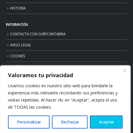
HISTORIA
INFORMACIÓN
CONTACTA CON SURFCANTABRIA
AVISO LEGAL
COOKIES
POLÍTICA DE PRIVACIDAD
Valoramos tu privacidad
Usamos cookies en nuestro sitio web para brindarle la
experiencia más relevante recordando sus preferencias y
visitas repetidas. Al hacer clic en "Aceptar", acepta el uso
de TODAS las cookies.
Personalizar
Rechazar
Aceptar
© Copyright 2026. Surfcantabria.com. All Rights Reserved.