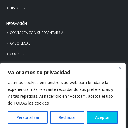
HISTORIA
INFORMACIÓN
CONTACTA CON SURFCANTABRIA
AVISO LEGAL
COOKIES
POLÍTICA DE PRIVACIDAD
Valoramos tu privacidad
Usamos cookies en nuestro sitio web para brindarle la
experiencia más relevante recordando sus preferencias y
visitas repetidas. Al hacer clic en "Aceptar", acepta el uso
de TODAS las cookies.
Personalizar
Rechazar
Aceptar
© Copyright 2026. Surfcantabria.com. All Rights Reserved.