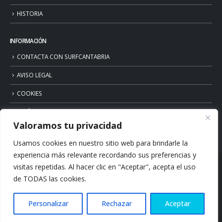
HISTORIA
INFORMACIÓN
CONTACTA CON SURFCANTABRIA
AVISO LEGAL
COOKIES
POLÍTICA DE PRIVACIDAD
Valoramos tu privacidad
Usamos cookies en nuestro sitio web para brindarle la
experiencia más relevante recordando sus preferencias y
visitas repetidas. Al hacer clic en "Aceptar", acepta el uso
de TODAS las cookies.
Personalizar
Rechazar
Aceptar
© Copyright 2026. Surfcantabria.com. All Rights Reserved.