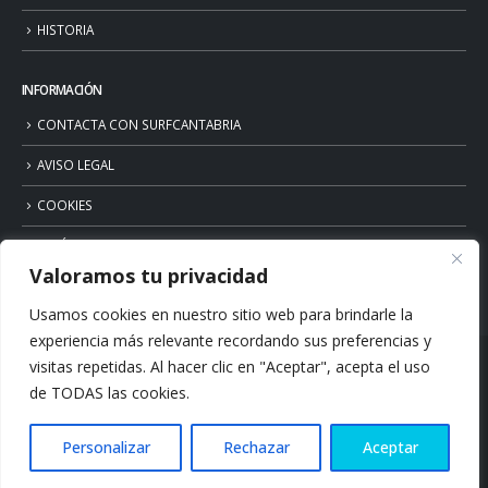
HISTORIA
INFORMACIÓN
CONTACTA CON SURFCANTABRIA
AVISO LEGAL
COOKIES
POLÍTICA DE PRIVACIDAD
Valoramos tu privacidad
Usamos cookies en nuestro sitio web para brindarle la
experiencia más relevante recordando sus preferencias y
visitas repetidas. Al hacer clic en "Aceptar", acepta el uso
de TODAS las cookies.
Personalizar
Rechazar
Aceptar
© Copyright 2026. Surfcantabria.com. All Rights Reserved.