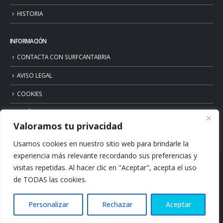
HISTORIA
INFORMACIÓN
CONTACTA CON SURFCANTABRIA
AVISO LEGAL
COOKIES
POLÍTICA DE PRIVACIDAD
Valoramos tu privacidad
Usamos cookies en nuestro sitio web para brindarle la
experiencia más relevante recordando sus preferencias y
visitas repetidas. Al hacer clic en "Aceptar", acepta el uso
de TODAS las cookies.
Personalizar
Rechazar
Aceptar
© Copyright 2026. Surfcantabria.com. All Rights Reserved.