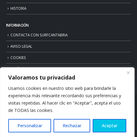
HISTORIA
INFORMACIÓN
CONTACTA CON SURFCANTABRIA
AVISO LEGAL
COOKIES
POLÍTICA DE PRIVACIDAD
Valoramos tu privacidad
Usamos cookies en nuestro sitio web para brindarle la
experiencia más relevante recordando sus preferencias y
visitas repetidas. Al hacer clic en "Aceptar", acepta el uso
de TODAS las cookies.
Personalizar
Rechazar
Aceptar
© Copyright 2026. Surfcantabria.com. All Rights Reserved.