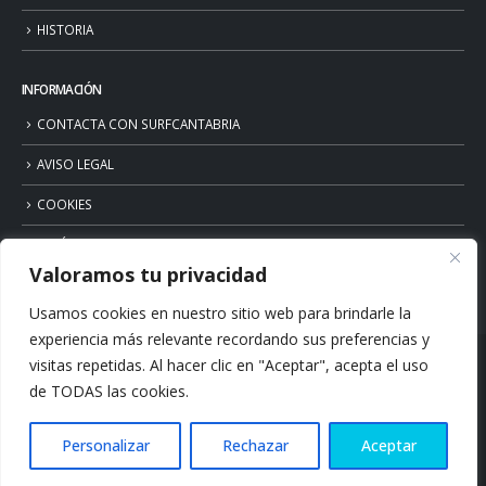
HISTORIA
INFORMACIÓN
CONTACTA CON SURFCANTABRIA
AVISO LEGAL
COOKIES
POLÍTICA DE PRIVACIDAD
Valoramos tu privacidad
Usamos cookies en nuestro sitio web para brindarle la
experiencia más relevante recordando sus preferencias y
visitas repetidas. Al hacer clic en "Aceptar", acepta el uso
de TODAS las cookies.
Personalizar
Rechazar
Aceptar
© Copyright 2026. Surfcantabria.com. All Rights Reserved.