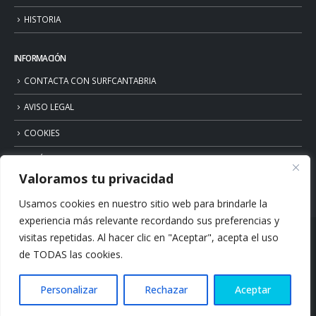
HISTORIA
INFORMACIÓN
CONTACTA CON SURFCANTABRIA
AVISO LEGAL
COOKIES
POLÍTICA DE PRIVACIDAD
Valoramos tu privacidad
Usamos cookies en nuestro sitio web para brindarle la
experiencia más relevante recordando sus preferencias y
visitas repetidas. Al hacer clic en "Aceptar", acepta el uso
de TODAS las cookies.
Personalizar
Rechazar
Aceptar
© Copyright 2026. Surfcantabria.com. All Rights Reserved.