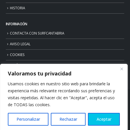
HISTORIA
INFORMACIÓN
CONTACTA CON SURFCANTABRIA
AVISO LEGAL
COOKIES
POLÍTICA DE PRIVACIDAD
Valoramos tu privacidad
Usamos cookies en nuestro sitio web para brindarle la
experiencia más relevante recordando sus preferencias y
visitas repetidas. Al hacer clic en "Aceptar", acepta el uso
de TODAS las cookies.
Personalizar
Rechazar
Aceptar
© Copyright 2026. Surfcantabria.com. All Rights Reserved.