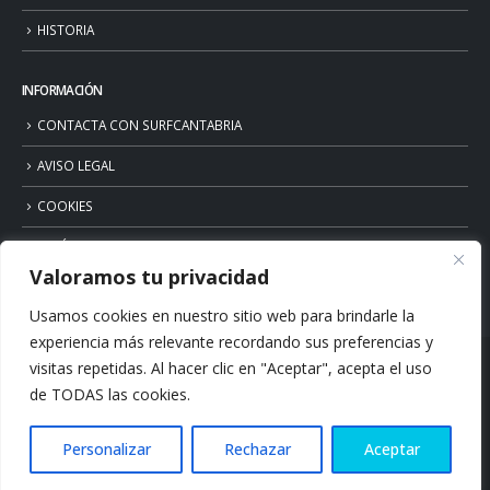
HISTORIA
INFORMACIÓN
CONTACTA CON SURFCANTABRIA
AVISO LEGAL
COOKIES
POLÍTICA DE PRIVACIDAD
Valoramos tu privacidad
Usamos cookies en nuestro sitio web para brindarle la
experiencia más relevante recordando sus preferencias y
visitas repetidas. Al hacer clic en "Aceptar", acepta el uso
de TODAS las cookies.
Personalizar
Rechazar
Aceptar
© Copyright 2026. Surfcantabria.com. All Rights Reserved.