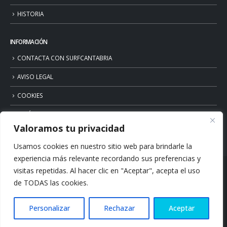
HISTORIA
INFORMACIÓN
CONTACTA CON SURFCANTABRIA
AVISO LEGAL
COOKIES
POLÍTICA DE PRIVACIDAD
Valoramos tu privacidad
Usamos cookies en nuestro sitio web para brindarle la
experiencia más relevante recordando sus preferencias y
visitas repetidas. Al hacer clic en "Aceptar", acepta el uso
de TODAS las cookies.
Personalizar
Rechazar
Aceptar
© Copyright 2026. Surfcantabria.com. All Rights Reserved.