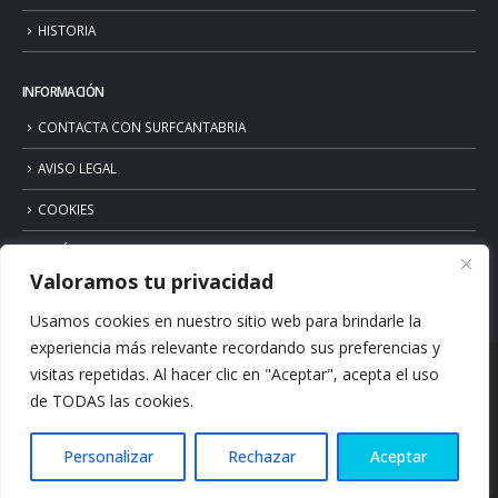
HISTORIA
INFORMACIÓN
CONTACTA CON SURFCANTABRIA
AVISO LEGAL
COOKIES
POLÍTICA DE PRIVACIDAD
Valoramos tu privacidad
Usamos cookies en nuestro sitio web para brindarle la
experiencia más relevante recordando sus preferencias y
visitas repetidas. Al hacer clic en "Aceptar", acepta el uso
de TODAS las cookies.
Personalizar
Rechazar
Aceptar
© Copyright 2026. Surfcantabria.com. All Rights Reserved.