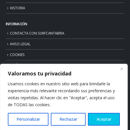
HISTORIA
INFORMACIÓN
CONTACTA CON SURFCANTABRIA
AVISO LEGAL
COOKIES
POLÍTICA DE PRIVACIDAD
Valoramos tu privacidad
Usamos cookies en nuestro sitio web para brindarle la
experiencia más relevante recordando sus preferencias y
visitas repetidas. Al hacer clic en "Aceptar", acepta el uso
de TODAS las cookies.
Personalizar
Rechazar
Aceptar
© Copyright 2026. Surfcantabria.com. All Rights Reserved.