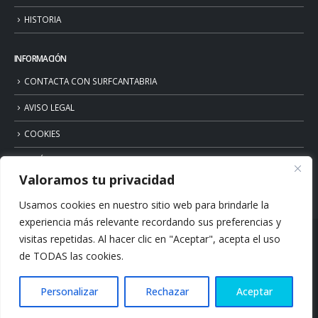
HISTORIA
INFORMACIÓN
CONTACTA CON SURFCANTABRIA
AVISO LEGAL
COOKIES
POLÍTICA DE PRIVACIDAD
Valoramos tu privacidad
Usamos cookies en nuestro sitio web para brindarle la
experiencia más relevante recordando sus preferencias y
visitas repetidas. Al hacer clic en "Aceptar", acepta el uso
de TODAS las cookies.
Personalizar
Rechazar
Aceptar
© Copyright 2026. Surfcantabria.com. All Rights Reserved.