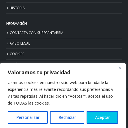
HISTORIA
INFORMACIÓN
CONTACTA CON SURFCANTABRIA
AVISO LEGAL
COOKIES
POLÍTICA DE PRIVACIDAD
Valoramos tu privacidad
Usamos cookies en nuestro sitio web para brindarle la
experiencia más relevante recordando sus preferencias y
visitas repetidas. Al hacer clic en "Aceptar", acepta el uso
de TODAS las cookies.
Personalizar
Rechazar
Aceptar
© Copyright 2026. Surfcantabria.com. All Rights Reserved.