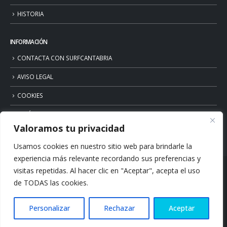
HISTORIA
INFORMACIÓN
CONTACTA CON SURFCANTABRIA
AVISO LEGAL
COOKIES
POLÍTICA DE PRIVACIDAD
Valoramos tu privacidad
Usamos cookies en nuestro sitio web para brindarle la
experiencia más relevante recordando sus preferencias y
visitas repetidas. Al hacer clic en "Aceptar", acepta el uso
de TODAS las cookies.
Personalizar
Rechazar
Aceptar
© Copyright 2026. Surfcantabria.com. All Rights Reserved.