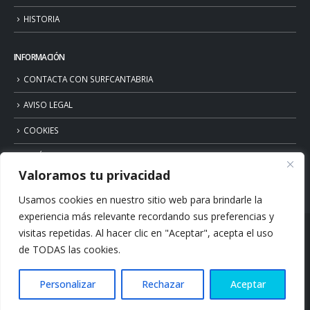
HISTORIA
INFORMACIÓN
CONTACTA CON SURFCANTABRIA
AVISO LEGAL
COOKIES
POLÍTICA DE PRIVACIDAD
Valoramos tu privacidad
Usamos cookies en nuestro sitio web para brindarle la
experiencia más relevante recordando sus preferencias y
visitas repetidas. Al hacer clic en "Aceptar", acepta el uso
de TODAS las cookies.
Personalizar
Rechazar
Aceptar
© Copyright 2026. Surfcantabria.com. All Rights Reserved.