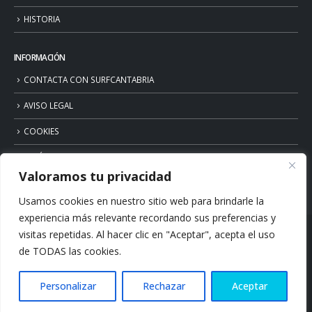
HISTORIA
INFORMACIÓN
CONTACTA CON SURFCANTABRIA
AVISO LEGAL
COOKIES
POLÍTICA DE PRIVACIDAD
Valoramos tu privacidad
Usamos cookies en nuestro sitio web para brindarle la
experiencia más relevante recordando sus preferencias y
visitas repetidas. Al hacer clic en "Aceptar", acepta el uso
de TODAS las cookies.
Personalizar
Rechazar
Aceptar
© Copyright 2026. Surfcantabria.com. All Rights Reserved.