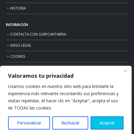
HISTORIA
INFORMACIÓN
CONTACTA CON SURFCANTABRIA
AVISO LEGAL
COOKIES
POLÍTICA DE PRIVACIDAD
Valoramos tu privacidad
Usamos cookies en nuestro sitio web para brindarle la
experiencia más relevante recordando sus preferencias y
visitas repetidas. Al hacer clic en "Aceptar", acepta el uso
de TODAS las cookies.
Personalizar
Rechazar
Aceptar
© Copyright 2026. Surfcantabria.com. All Rights Reserved.