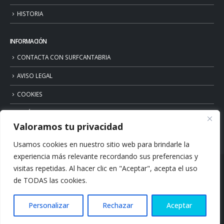
HISTORIA
INFORMACIÓN
CONTACTA CON SURFCANTABRIA
AVISO LEGAL
COOKIES
POLÍTICA DE PRIVACIDAD
Valoramos tu privacidad
Usamos cookies en nuestro sitio web para brindarle la
experiencia más relevante recordando sus preferencias y
visitas repetidas. Al hacer clic en "Aceptar", acepta el uso
de TODAS las cookies.
Personalizar
Rechazar
Aceptar
© Copyright 2026. Surfcantabria.com. All Rights Reserved.