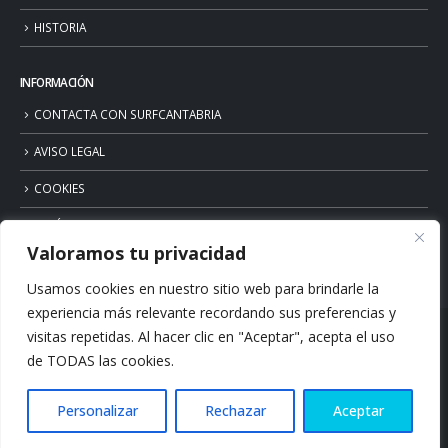
HISTORIA
INFORMACIÓN
CONTACTA CON SURFCANTABRIA
AVISO LEGAL
COOKIES
POLÍTICA DE PRIVACIDAD
Valoramos tu privacidad
Usamos cookies en nuestro sitio web para brindarle la
experiencia más relevante recordando sus preferencias y
visitas repetidas. Al hacer clic en "Aceptar", acepta el uso
de TODAS las cookies.
Personalizar
Rechazar
Aceptar
© Copyright 2026. Surfcantabria.com. All Rights Reserved.