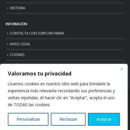
HISTORIA
INFORMACIÓN
CONTACTA CON SURFCANTABRIA
AVISO LEGAL
COOKIES
POLÍTICA DE PRIVACIDAD
Valoramos tu privacidad
Usamos cookies en nuestro sitio web para brindarle la
experiencia más relevante recordando sus preferencias y
visitas repetidas. Al hacer clic en "Aceptar", acepta el uso
de TODAS las cookies.
Personalizar
Rechazar
Aceptar
© Copyright 2026. Surfcantabria.com. All Rights Reserved.