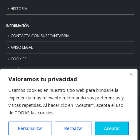
HISTORIA
INFORMACIÓN
CONTACTA CON SURFCANTABRIA
AVISO LEGAL
COOKIES
POLÍTICA DE PRIVACIDAD
Valoramos tu privacidad
Usamos cookies en nuestro sitio web para brindarle la
experiencia más relevante recordando sus preferencias y
visitas repetidas. Al hacer clic en "Aceptar", acepta el uso
de TODAS las cookies.
Personalizar
Rechazar
Aceptar
© Copyright 2026. Surfcantabria.com. All Rights Reserved.