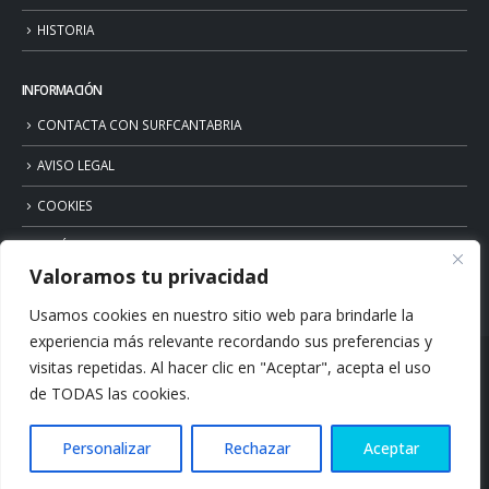
HISTORIA
INFORMACIÓN
CONTACTA CON SURFCANTABRIA
AVISO LEGAL
COOKIES
POLÍTICA DE PRIVACIDAD
Valoramos tu privacidad
Usamos cookies en nuestro sitio web para brindarle la
experiencia más relevante recordando sus preferencias y
visitas repetidas. Al hacer clic en "Aceptar", acepta el uso
de TODAS las cookies.
Personalizar
Rechazar
Aceptar
© Copyright 2026. Surfcantabria.com. All Rights Reserved.