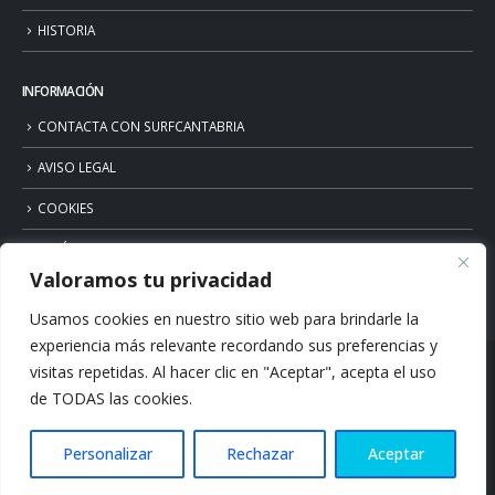
HISTORIA
INFORMACIÓN
CONTACTA CON SURFCANTABRIA
AVISO LEGAL
COOKIES
POLÍTICA DE PRIVACIDAD
Valoramos tu privacidad
Usamos cookies en nuestro sitio web para brindarle la
experiencia más relevante recordando sus preferencias y
visitas repetidas. Al hacer clic en "Aceptar", acepta el uso
de TODAS las cookies.
Personalizar
Rechazar
Aceptar
© Copyright 2026. Surfcantabria.com. All Rights Reserved.