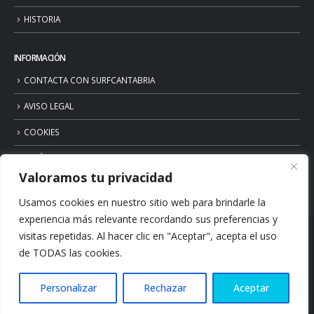
HISTORIA
INFORMACIÓN
CONTACTA CON SURFCANTABRIA
AVISO LEGAL
COOKIES
POLÍTICA DE PRIVACIDAD
Valoramos tu privacidad
Usamos cookies en nuestro sitio web para brindarle la
experiencia más relevante recordando sus preferencias y
visitas repetidas. Al hacer clic en "Aceptar", acepta el uso
de TODAS las cookies.
Personalizar
Rechazar
Aceptar
© Copyright 2026. Surfcantabria.com. All Rights Reserved.