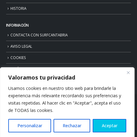
HISTORIA
INFORMACIÓN
CONTACTA CON SURFCANTABRIA
AVISO LEGAL
COOKIES
POLÍTICA DE PRIVACIDAD
Valoramos tu privacidad
Usamos cookies en nuestro sitio web para brindarle la
experiencia más relevante recordando sus preferencias y
visitas repetidas. Al hacer clic en "Aceptar", acepta el uso
de TODAS las cookies.
Personalizar
Rechazar
Aceptar
© Copyright 2026. Surfcantabria.com. All Rights Reserved.