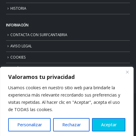
HISTORIA
INFORMACIÓN
CONTACTA CON SURFCANTABRIA
AVISO LEGAL
COOKIES
POLÍTICA DE PRIVACIDAD
Valoramos tu privacidad
Usamos cookies en nuestro sitio web para brindarle la
experiencia más relevante recordando sus preferencias y
visitas repetidas. Al hacer clic en "Aceptar", acepta el uso
de TODAS las cookies.
Personalizar
Rechazar
Aceptar
© Copyright 2026. Surfcantabria.com. All Rights Reserved.