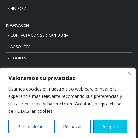
HISTORIA
INFORMACIÓN
CONTACTA CON SURFCANTABRIA
AVISO LEGAL
COOKIES
POLÍTICA DE PRIVACIDAD
Valoramos tu privacidad
Usamos cookies en nuestro sitio web para brindarle la
experiencia más relevante recordando sus preferencias y
visitas repetidas. Al hacer clic en "Aceptar", acepta el uso
de TODAS las cookies.
Personalizar
Rechazar
Aceptar
© Copyright 2026. Surfcantabria.com. All Rights Reserved.